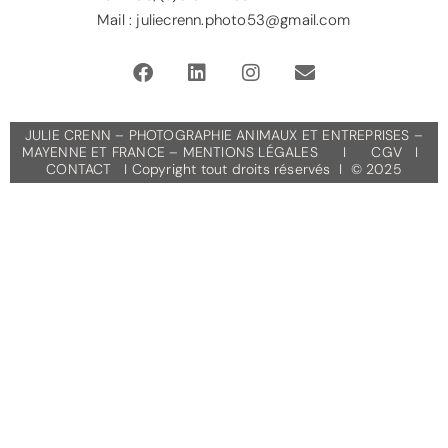
Mail : juliecrenn.photo53@gmail.com
JULIE CRENN – PHOTOGRAPHIE ANIMAUX ET ENTREPRISES –
MAYENNE ET FRANCE –
MENTIONS LÉGALES
I
CGV
I
CONTACT
I Copyright tout droits réservés I © 2025