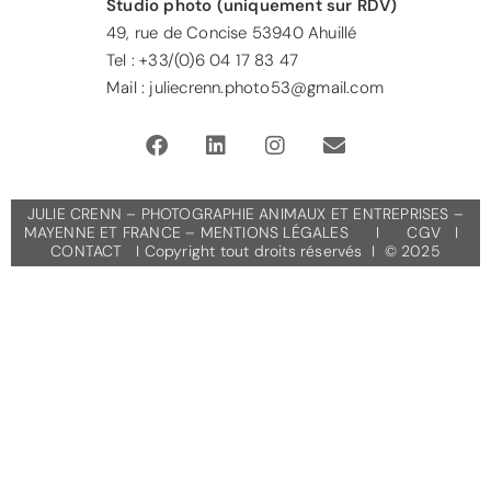
Studio photo (uniquement sur RDV)
49, rue de Concise 53940 Ahuillé
Tel : +33/(0)6 04 17 83 47
Mail : juliecrenn.photo53@gmail.com
JULIE CRENN – PHOTOGRAPHIE ANIMAUX ET ENTREPRISES –
MAYENNE ET FRANCE –
MENTIONS LÉGALES
I
CGV
I
CONTACT
I Copyright tout droits réservés I © 2025