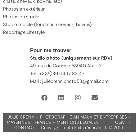
chats
,
chevaux
, bovins, etc)
Photos en extérieur
Photos en studio
Studio mobile (fond noir chevaux, bovins)
Reportage Lifestyle
Pour me trouver
Studio photo (uniquement sur RDV)
49, rue de Concise 53940 Ahuillé
Tel : +33/(0)6 04 17 83 47
Mail : juliecrenn.photo53@gmail.com
JULIE CRENN – PHOTOGRAPHIE ANIMAUX ET ENTREPRISES –
MAYENNE ET FRANCE –
MENTIONS LÉGALES
I
CGV
I
CONTACT
I Copyright tout droits réservés I © 2025